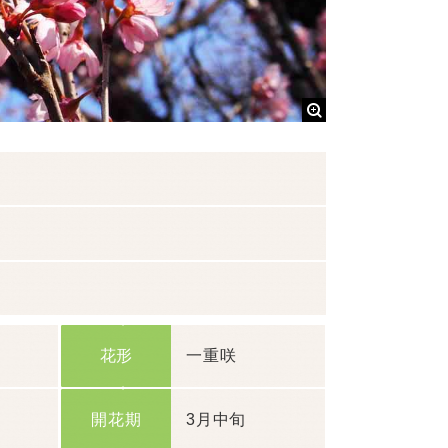
花形
一重咲
開花期
3月中旬