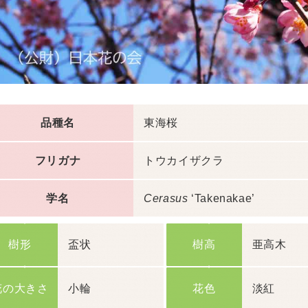
品種名
東海桜
フリガナ
トウカイザクラ
学名
Cerasus
‘Takenakae’
樹形
盃状
樹高
亜高木
花の大きさ
小輪
花色
淡紅