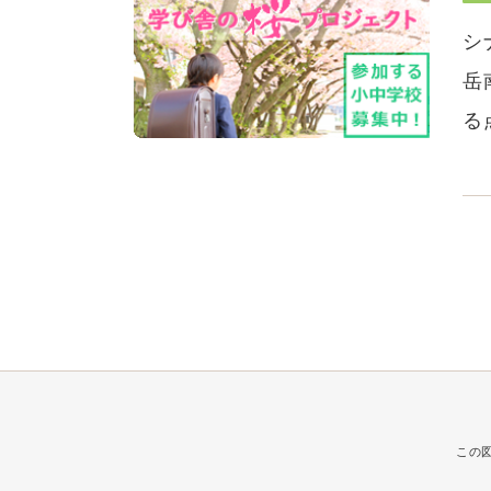
シ
岳
る
この