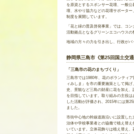
を原資とするスポンサー花壇、一般公
壇、水やり協力などの花壇サポーター
制度を展開しています。
「花と緑の普及啓発事業」では、コン
活動拠点となるグリーンエコハウスの
地域の方々の力を引き出し、行政がバ
静岡県三島市《第25回国土交
「三島市の花のまちづくり」
三島市では1980年、花のボランティ
ィみしま」を市の重要施策として掲げ
史、景観など三島の財産に花を加え、
を目指しています。取り組みの主役は
した活動が評価され、2015年には第
ました。
市街中心地の幹線道路沿いに設置した
治体や学校事業者との協働で植え替え
いています。立体花飾りは植え替え、