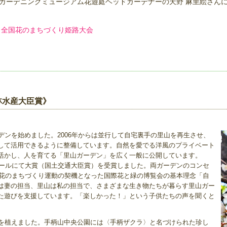
ガーデニングミュージアム花遊庭ヘッドガーデナーの天野 麻里絵さん
ル】全国花のまちづくり姫路大会
林水産大臣賞》
デンを始めました。2006年からは並行して自宅裏手の里山を再生させ、
して活用できるように整備しています。自然を愛でる洋風のプライベート
活かし、人を育てる「里山ガーデン」を広く一般に公開しています。
クールにて大賞（国土交通大臣賞）を受賞しました。両ガーデンのコンセ
、花のまちづくり運動の契機となった国際花と緑の博覧会の基本理念「自
は妻の担当、里山は私の担当で、さまざまな生き物たちが暮らす里山ガー
た遊びを支援しています。「楽しかった！」という子供たちの声を聞くと
桜を植えました。手柄山中央公園には〈手柄ザクラ〉と名づけられた珍し