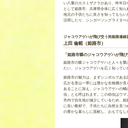
い八重のカスミザクラがあり、昨年日
として姫路市、兵庫県全体に広く知ら
地元の子供たちに良さを知ってもらい
活用したり、シンガーソングライター
ジャコウアゲハが飛び交う街姫路連絡
上田 倫範（姫路市）
「姫路市蝶のジャコウアゲハが飛び
姫路市の蝶ジャコウアゲハと人々を繋
たい、ジャコウアゲハを広く知ってい
姫路市の魅力は、まずシンボルである
広がる里山一帯には豊かな生物層が見ら
あることに加え、ジャコウアゲハの蛹
虫」とも呼ばれます。この幼虫はウマ
市内で自生地が減少しているため、姫
に良い教材で、子供たちに自然を見つ
の豊かな暮らしに貢献し、おもてなし