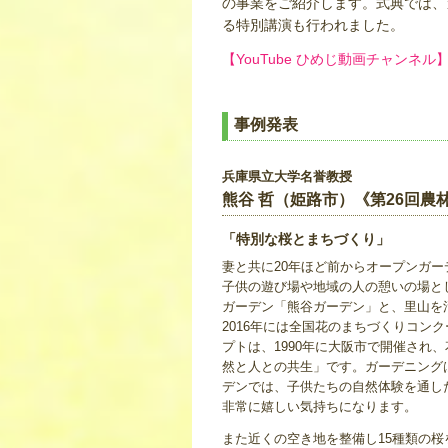
の事業をご紹介します。式典では、
る特別講演も行われました。
【YouTube ひめじ動画チャンネ
事例発表
兵庫県立大学名誉教授
熊谷 哲（姫路市）《第26回農
「特別な桜とまちづくり」
妻と共に20年ほど前からオープンガー
子供の遊び場や地域の人の憩いの場と
ガーデン「熊谷ガーデン」と、里山を
2016年には全国花のまちづくりコン
プトは、1990年に大阪市で開催され
然と人との共生」です。ガーデニング
デンでは、子供たちの自然体験を通し
非常に嬉しい気持ちになります。
また近くの空き地を整備し15種類の