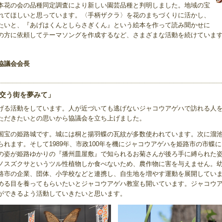
本花の会の品種同定調査により新しい園芸品種と判明しました。地域の宝
れてほしいと思っています。〈手柄ザクラ〉を花のまちづくりに活かし、
たいと、『あげはくんとしらさぎくん』という絵本を作って読み聞かせに
の方に依頼してテーマソングを作成するなど、さまざまな活動を続けていま
協議会会長
交う街を夢みて」
げる活動をしています。人が近づいても逃げないジャコウアゲハで訪れる人
ただきたいとの思いから協議会を立ち上げました。
国宝の姫路城です。城には桐と揚羽蝶の瓦紋が多数使われています。次に溜
れます。そして1989年、市政100年を機にジャコウアゲハを姫路市の市蝶
の姿が姫路ゆかりの『播州皿屋敷』で知られるお菊さんが後ろ手に縛られた
ノスズクサというツル性植物しか食べないため、農作物に害を与えません。
路市の企業、団体、小学校などと連携し、自生地を増やす運動を展開してい
める目を養ってもらいたいとジャコウアゲハ教室も開いています。ジャコウ
ができるよう活動していきたいと思います。