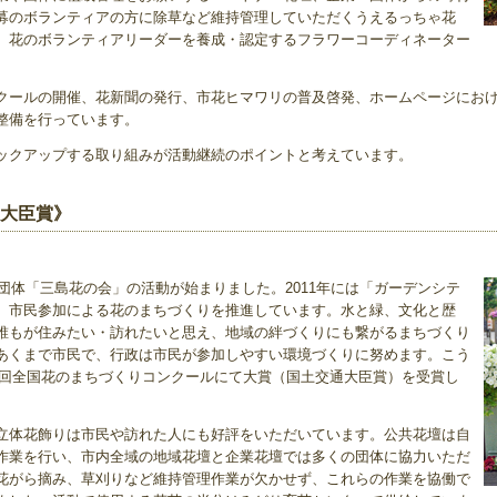
募のボランティアの方に除草など維持管理していただくうえるっちゃ花
、花のボランティアリーダーを養成・認定するフラワーコーディネーター
クールの開催、花新聞の発行、市花ヒマワリの普及啓発、ホームページにお
整備を行っています。
ックアップする取り組みが活動継続のポイントと考えています。
通大臣賞》
ア団体「三島花の会」の活動が始まりました。2011年には「ガーデンシテ
、市民参加による花のまちづくりを推進しています。水と緑、文化と歴
誰もが住みたい・訪れたいと思え、地域の絆づくりにも繋がるまちづくり
あくまで市民で、行政は市民が参加しやすい環境づくりに努めます。こう
25回全国花のまちづくりコンクールにて大賞（国土交通大臣賞）を受賞し
立体花飾りは市民や訪れた人にも好評をいただいています。公共花壇は自
作業を行い、市内全域の地域花壇と企業花壇では多くの団体に協力いただ
花がら摘み、草刈りなど維持管理作業が欠かせず、これらの作業を協働で