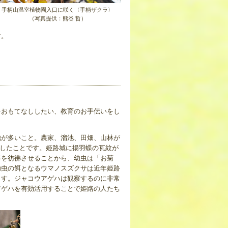
手柄山温室植物園入口に咲く〈手柄ザクラ〉
（写真提供：熊谷 哲）
す。
をおもてなししたい、教育のお手伝いをし
池が多いこと。農家、溜池、田畑、山林が
にしたことです。姫路城に揚羽蝶の瓦紋が
姿を彷彿させることから、幼虫は「お菊
幼虫の餌となるウマノスズクサは近年姫路
ます。ジャコウアゲハは観察するのに非常
アゲハを有効活用することで姫路の人たち