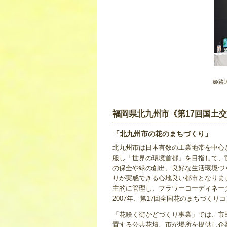
姫路
福岡県北九州市《第17回国土
「北九州市の花のまちづくり」
北九州市は日本有数の工業地帯を中心
服し「世界の環境首都」を目指して、
の保全や緑の創出、良好な生活環境づ
りが実感できる心地良い都市となりま
主的に管理し、フラワーコーディネー
2007年、第17回全国花のまちづく
「花咲く街かどづくり事業」では、市
置する公共花壇、市が場所を提供し企