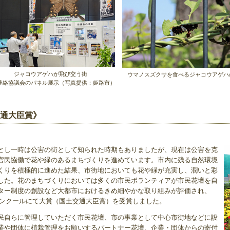
ジャコウアゲハが飛び交う街
ウマノスズクサを食べるジャコウアゲハ
連絡協議会のパネル展示（写真提供：姫路市）
交通大臣賞》
とし一時は公害の街として知られた時期もありましたが、現在は公害を克
官民協働で花や緑のあるまちづくりを進めています。市内に残る自然環境
くりを積極的に進めた結果、市街地においても花や緑が充実し、潤いと彩
した。花のまちづくりにおいては多くの市民ボランティアが市民花壇を自
ター制度の創設など大都市におけるきめ細やかな取り組みが評価され、
りコンクールにて大賞（国土交通大臣賞）を受賞しました。
民自らに管理していただく市民花壇、市の事業として中心市街地などに設
業や団体に植栽管理をお願いするパートナー花壇、企業・団体からの寄付