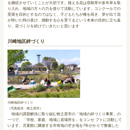
を継続させていくことが大切です。植える花は宿根草や多年草を取
り入れ、地域の方々の力を借りて活動しています。コンクールでの
受賞を目的とするのではなく、子どもたちが種を蒔き、芽が出て花
が咲いた時の喜び、感動する心を育てるという本来の目的に立ち返
り、花づくりを続けていきたいと思います
川崎地区絆づくり
川崎地区絆づくり
（写真提供：牧之原市）
地域の課題解決に取り組む牧之原市の「地域の絆づくり事業」の
一つで、「学校、家庭、地域に居場所を」をコンセ プトに活動して
います。児童館に隣接する市有地の空き地を7年がかりで整備した