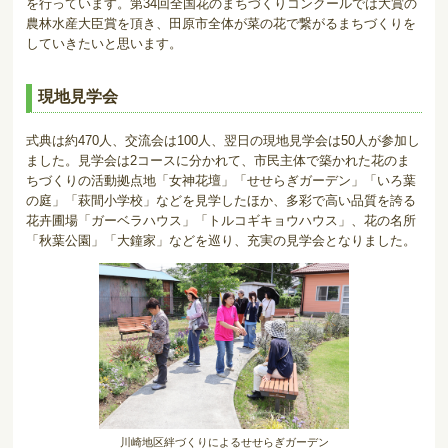
を行っています。第34回全国花のまちづくりコンクールでは大賞の
農林水産大臣賞を頂き、田原市全体が菜の花で繋がるまちづくりを
していきたいと思います。
現地見学会
式典は約470人、交流会は100人、翌日の現地見学会は50人が参加し
ました。見学会は2コースに分かれて、市民主体で築かれた花のま
ちづくりの活動拠点地「女神花壇」「せせらぎガーデン」「いろ葉
の庭」「萩間小学校」などを見学したほか、多彩で高い品質を誇る
花卉圃場「ガーベラハウス」「トルコギキョウハウス」、花の名所
「秋葉公園」「大鐘家」などを巡り、充実の見学会となりました。
川崎地区絆づくりによるせせらぎガーデン