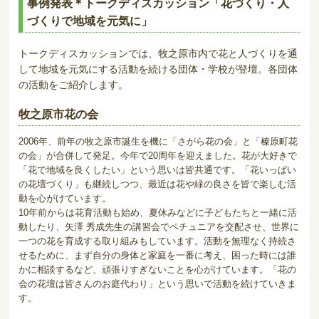
事例発表＊トークディスカッション「花づくり・人
づくりで地域を元気に」
トークディスカッションでは、牧之原市内で花と人づくりを通
して地域を元気にする活動を続ける団体・学校が登壇。各団体
の活動をご紹介します。
牧之原市花の会
2006年、前年の牧之原市誕生を機に「さがら花の会」と「榛原町花
の会」が合併して発足。今年で20周年を迎えました。花が大好きで
「花で地域を良くしたい」という思いは皆共通です。「花いっぱい
の花壇づくり」も継続しつつ、最近は花や緑の良さを皆で楽しむ活
動を心がけています。
10年前からは花育活動も始め、夏休みなどに子どもたちと一緒に活
動したり、矢澤 秀成先生の講習会でペチュニアを交配させ、世界に
一つの花を育成する取り組みもしています。活動を無理なく持続さ
せるために、まず自分の身体と家庭を一番に考え、困った時には誰
かに相談するなど、頑張りすぎないことを心がけています。「花の
会の花壇は皆さんのお庭代わり」という思いで活動を続けていきま
す。