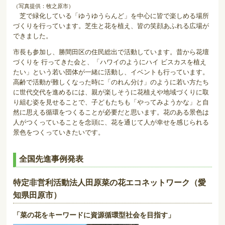
（写真提供：牧之原市）
芝で緑化している「ゆうゆうらんど」を中心に皆で楽しめる場所
づくりを行っています。芝生と花を植え、皆の笑顔あふれる広場が
できました。
市長も参加し、勝間田区の住民総出で活動しています。昔から花壇
づくりを 行ってきた会と、「ハワイのようにハイ ビスカスを植え
たい」という若い団体が一緒に活動し、イベントも行っています。
高齢で活動が難しくなった時に「のれん分け」のように若い方たち
に世代交代を進めるには、親が楽しそうに花植えや地域づくりに取
り組む姿を見せることで、子どもたちも「やってみようかな」と自
然に思える循環をつくることが必要だと思います。花のある景色は
人がつくっていることを念頭に、花を通じて人が幸せを感じられる
景色をつくっていきたいです。
全国先進事例発表
特定非営利活動法人田原菜の花エコネットワーク（愛
知県田原市）
「菜の花をキーワードに資源循環型社会を目指す」