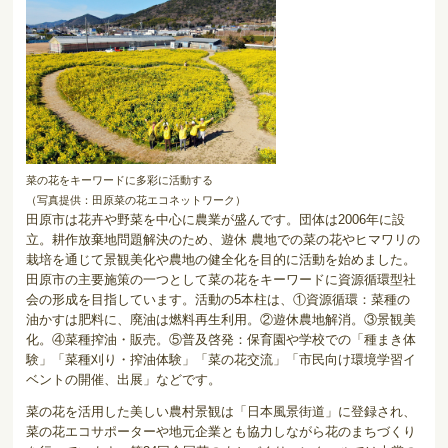
菜の花をキーワードに多彩に活動する
（写真提供：田原菜の花エコネットワーク）
田原市は花卉や野菜を中心に農業が盛んです。団体は2006年に設
立。耕作放棄地問題解決のため、遊休 農地での菜の花やヒマワリの
栽培を通じて景観美化や農地の健全化を目的に活動を始めました。
田原市の主要施策の一つとして菜の花をキーワードに資源循環型社
会の形成を目指しています。活動の5本柱は、①資源循環：菜種の
油かすは肥料に、廃油は燃料再生利用。②遊休農地解消。③景観美
化。④菜種搾油・販売。⑤普及啓発：保育園や学校での「種まき体
験」「菜種刈り・搾油体験」「菜の花交流」「市民向け環境学習イ
ベントの開催、出展」などです。
菜の花を活用した美しい農村景観は「日本風景街道」に登録され、
菜の花エコサポーターや地元企業とも協力しながら花のまちづくり