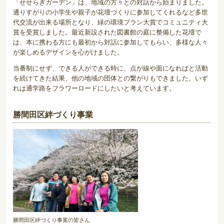
「せせらぎガーデン」は、地域の方々との対話から始まりました。
通りすがりの小学生や親子が花壇づくりに参加してくれるなど多世
代交流が出来る場所となり、緑の環境プラン大賞でコミュニティ大
賞を受賞しました。最近新設された図書館の庭に整備した花壇で
は、本に携わる方にも最初から対話に参加してもらい、多様な人々
が楽しめるデザインを心がけました。
当番制にせず、できる人ができる時に、点が線や面になればと活動
を続けてきた結果、他の地域の団体との繋がりもできました。いず
れは通学路をフラワーロードにしたいと考えています。
勝間田区絆づくり事業
勝間田区絆づくり事業の皆さん