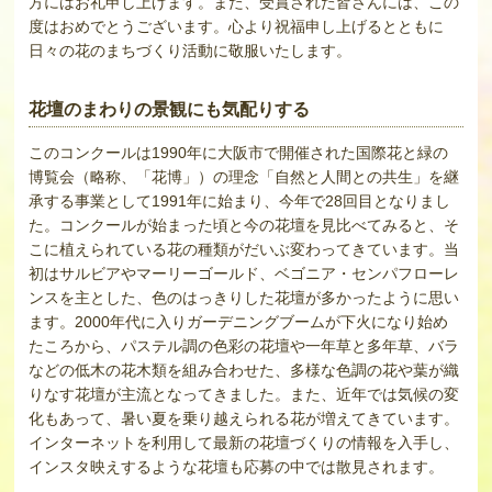
方にはお礼申し上げます。また、受賞された皆さんには、この
度はおめでとうございます。心より祝福申し上げるとともに
日々の花のまちづくり活動に敬服いたします。
花壇のまわりの景観にも気配りする
このコンクールは1990年に大阪市で開催された国際花と緑の
博覧会（略称、「花博」）の理念「自然と人間との共生」を継
承する事業として1991年に始まり、今年で28回目となりまし
た。コンクールが始まった頃と今の花壇を見比べてみると、そ
こに植えられている花の種類がだいぶ変わってきています。当
初はサルビアやマーリーゴールド、ベゴニア・センパフローレ
ンスを主とした、色のはっきりした花壇が多かったように思い
ます。2000年代に入りガーデニングブームが下火になり始め
たころから、パステル調の色彩の花壇や一年草と多年草、バラ
などの低木の花木類を組み合わせた、多様な色調の花や葉が織
りなす花壇が主流となってきました。また、近年では気候の変
化もあって、暑い夏を乗り越えられる花が増えてきています。
インターネットを利用して最新の花壇づくりの情報を入手し、
インスタ映えするような花壇も応募の中では散見されます。