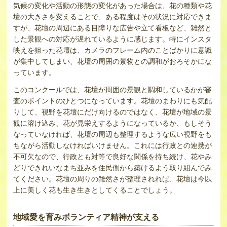
気候の変化や活動の形態の変化があった場合は、花の種類や花
壇の大きさを変えることで、ある程度はその状況に対応できま
すが、花壇の周辺にある目障りな広告や立て看板など、雑然と
した景観への対応が遅れているように感じます。特にインスタ
映えを狙った花壇は、カメラのフレーム内のことばかりに意識
が集中してしまい、花壇の周囲の景物との調和がおろそかにな
っています。
このコンクールでは、花壇が周囲の景観と調和しているかが審
査のポイントのひとつになっています。花壇のまわりにも気配
りして、視野を花壇にだけ向けるのではなく、花壇が地域の景
観に溶け込み、花が見栄えするようになっているか、もしそう
なっていなければ、花壇の周辺も整理するような広い視野をも
ちながら活動しなければいけません。これには行政との連携が
不可欠なので、行政とも対等で良好な関係を持ち続け、花やみ
どりできれいなまち並みを住民側から築けるよう取り組んでみ
てください。花壇の周りの雑然さが整理されれば、花壇は今以
上に美しく花も生き生きとしてくることでしょう。
地域愛を育みボランティア精神が支える