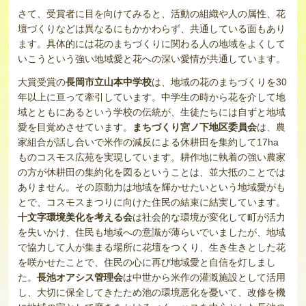
さて、受賞者に目を向けてみると、活動の組織や人の属性、花
壇づくりなどは異なるにもかかわらず、共通している面もあり
ます。具体的には花のまちづくりに関わる人の地域をよくして
いこうという強い地域愛と花への深い愛情が共通しています。
大賞受賞の
長岡市立山本中学校
は、地域の花のまちづくりを30
年以上に亘って牽引しています。中学生の時から花を介して地
域とともにあるという学校の伝統が、生徒たちには自ずと地域
愛を目覚めさせています。
まちづくり宮ノ下地区委員会
は、農
家組合が話し合いで米作の減反による休耕田を集約して17ha
ものコスモス広苑を実現しています。耕作地に執着の強い農家
の方が休耕田の集約化を図るということは、並大抵のことでは
ありません。その原動力は地域を輝かせたいという地域愛がも
とで、コスモスまつりに向けた住民の結束に結実しています。
十文字環境美化を考える会
は社会的な環境が変化して町が活力
を失いかけ、住民も地域への意識が薄らいでいましたが、地域
で協力して人が集まる場所に花壇をつくり、生き生きとした花
を咲かせたことで、住民の心に再び地域愛と自信を灯しまし
た。
長池オアシス管理会
は中世から米作の灌漑施設として活用
し、大切に保全してきたため池の環境悪化を憂いて、改修を機