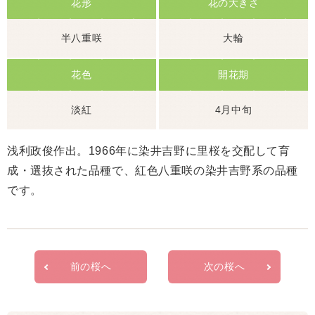
花形
花の大きさ
半八重咲
大輪
花色
開花期
淡紅
4月中旬
浅利政俊作出。1966年に染井吉野に里桜を交配して育
成・選抜された品種で、紅色八重咲の染井吉野系の品種
です。
前の桜へ
次の桜へ