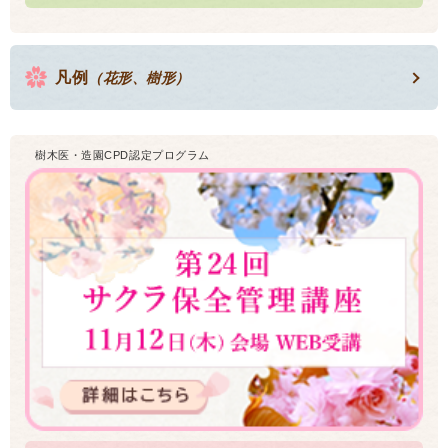
凡例
（花形、樹形）
樹木医・造園CPD認定プログラム