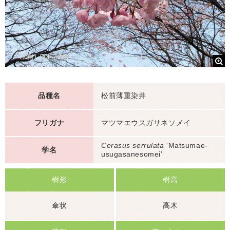
品種名
松前薄重染井
フリガナ
マツマエウスガサネソメイ
Cerasus serrulata
‘Matsumae-
学名
usugasanesomei’
樹形
樹高
傘状
高木