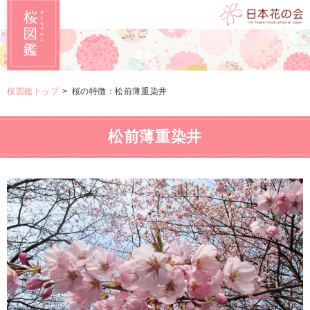
桜図鑑トップ
桜の特徴：松前薄重染井
松前薄重染井