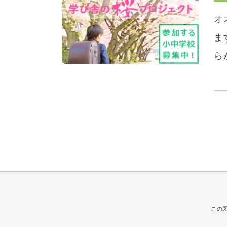
オ
ま
ら
この