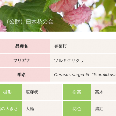
品種名
鶴菊桜
フリガナ
ツルキクサクラ
学名
Cerasus sargentii ’Tsurukikus
樹形
広卵状
樹高
高木
花の大きさ
大輪
花色
濃紅