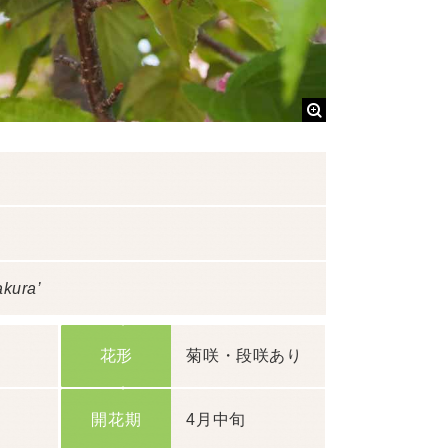
akura’
花形
菊咲・段咲あり
開花期
4月中旬