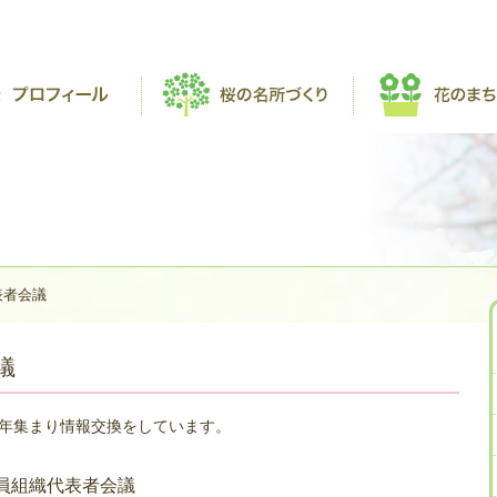
表者会議
議
年集まり情報交換をしています。
員組織代表者会議