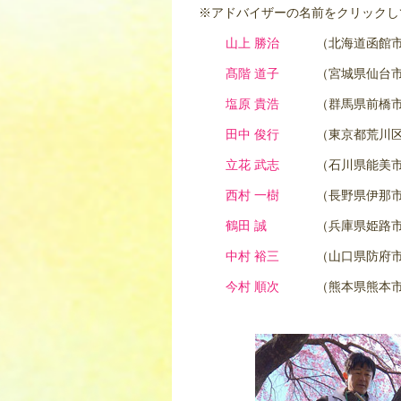
※アドバイザーの名前をクリックし
山上 勝治
（北海道函館
髙階 道子
（宮城県仙台
塩原 貴浩
（群馬県前橋
田中 俊行
（東京都荒川
立花 武志
（石川県能美
西村 一樹
（長野県伊那
鶴田 誠
（兵庫県姫路
中村 裕三
（山口県防府
今村 順次
（熊本県熊本