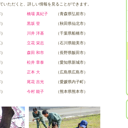
ていただくと、詳しい情報を見ることができます。
市）
橋場 真紀子
（青森県弘前市）
市）
黒坂 登
（秋田県仙北市）
市）
川井 洋基
（千葉県船橋市）
区）
立花 栄志
（石川県能美市）
市）
森田 和市
（長野県飯田市）
市）
松井 章泰
（愛知県新城市）
市）
正本 大
（広島県広島市）
市）
尾花 吉光
（愛媛県内子町）
市）
今村 能子
（熊本県熊本市）