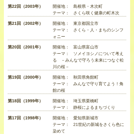
第22回（2003年）
開催地：
島根県・木次町
テーマ：
さくら咲く健康の町木次
第21回（2002年）
開催地：
東京都国立市
テーマ：
さくら・人・まちのシンフ
ォニー
第20回（2001年）
開催地：
富山県富山市
テーマ：
ソメイヨシノについて考え
る －みんなで守ろう未来につなぐ松
川の桜－
第19回（2000年）
開催地：
秋田県角館町
テーマ：
みんなで守り育てよう！角
館の桜
第18回（1999年）
開催地：
埼玉県栗橋町
テーマ：
静桜によるまちづくり
第17回（1998年）
開催地：
愛知県新城市
テーマ：
21世紀の新城をさくら色に
染めて