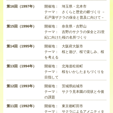
第16回（1997年）
開催地：
埼玉県・北本市
テーマ：
さくらと歴史の郷づくり －
石戸蒲ザクラの保全と普及に向けて－
第15回（1996年）
開催地：
奈良県・吉野山
テーマ：
吉野のサクラの保全と21世
紀に向けた桜の名所づくり
第14回（1995年）
開催地：
大阪府大阪市
テーマ：
桜と遊び、桜で楽しみ、桜
を考える
第13回（1994年）
開催地：
北海道松前町
テーマ：
桜をいかしたまちづくりを
目指して
第12回（1993年）
開催地：
茨城県結城市
テーマ：
サクラ見本園の現状と今後
の課題
第11回（1992年）
開催地：
東京都町田市
テーマ：
サクラによるアメニティタ