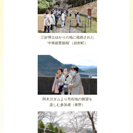
三好博士ゆかりの地に植樹された
‘中将姫誓願桜’（岩村町）
阿木川ダムより市街地の眺望を
楽しむ参加者（東野）