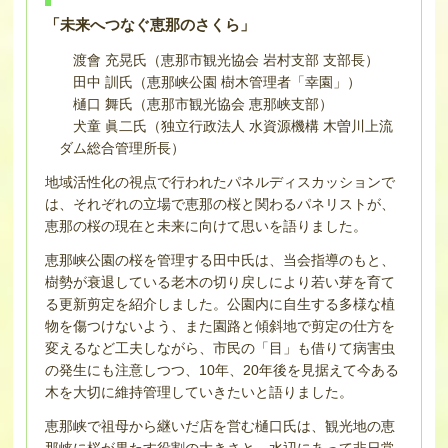
「未来へつなぐ恵那のさくら」
渡會 充晃氏（恵那市観光協会 岩村支部 支部長）
田中 訓氏（恵那峡公園 樹木管理者「幸園」）
樋口 舞氏（恵那市観光協会 恵那峡支部）
犬童 眞二氏（独立行政法人 水資源機構 木曽川上流
ダム総合管理所長）
地域活性化の視点で行われたパネルディスカッションで
は、それぞれの立場で恵那の桜と関わるパネリストが、
恵那の桜の現在と未来に向けて思いを語りました。
恵那峡公園の桜を管理する田中氏は、当会指導のもと、
樹勢が衰退している老木の切り戻しにより若い芽を育て
る更新剪定を紹介しました。公園内に自生する多様な植
物を傷つけないよう、また園路と傾斜地で剪定の仕方を
変えるなど工夫しながら、市民の「目」も借りて病害虫
の発生にも注意しつつ、10年、20年後を見据えて今ある
木を大切に維持管理していきたいと語りました。
恵那峡で祖母から継いだ店を営む樋口氏は、観光地の恵