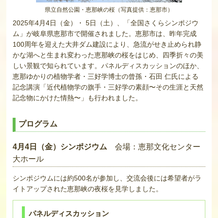
県立自然公園・恵那峡の桜（写真提供：恵那市）
2025年4月4日（金）・ 5日（土）、「全国さくらシンポジウ
ム」が岐阜県恵那市で開催されました。恵那市は、昨年完成
100周年を迎えた大井ダム建設により、急流がせき止められ静
かな湖へと生まれ変わった恵那峡の桜をはじめ、四季折々の美
しい景観で知られています。パネルディスカッションのほか、
恵那ゆかりの植物学者・三好学博士の曾孫・石田 仁氏による
記念講演「近代植物学の旗手・三好学の素顔〜その生涯と天然
記念物にかけた情熱〜」も行われました。
プログラム
4月4日（金）シンポジウム
会場：恵那文化センター
大ホール
シンポジウムには約500名が参加し、交流会後には希望者がラ
イトアップされた恵那峡の夜桜を見学しました。
パネルディスカッション