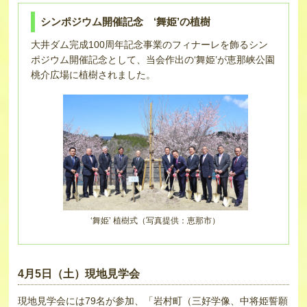
シンポジウム開催記念 ‘舞姫’の植樹
大井ダム完成100周年記念事業のフィナーレを飾るシン
ポジウム開催記念として、当会作出の‘舞姫’が恵那峡公園
桃介広場に植樹されました。
‘舞姫’ 植樹式（写真提供：恵那市）
4月5日（土）現地見学会
現地見学会には79名が参加、「岩村町（三好学像、中将姫誓願