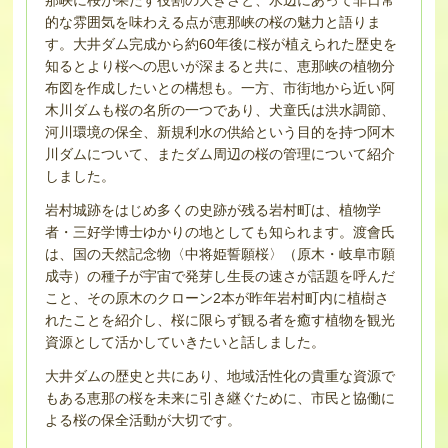
那峡に桜が果たす役割の大きさと、水辺にあって非日常
的な雰囲気を味わえる点が恵那峡の桜の魅力と語りま
す。大井ダム完成から約60年後に桜が植えられた歴史を
知るとより桜への思いが深まると共に、恵那峡の植物分
布図を作成したいとの構想も。一方、市街地から近い阿
木川ダムも桜の名所の一つであり、犬童氏は洪水調節、
河川環境の保全、新規利水の供給という目的を持つ阿木
川ダムについて、またダム周辺の桜の管理について紹介
しました。
岩村城跡をはじめ多くの史跡が残る岩村町は、植物学
者・三好学博士ゆかりの地としても知られます。渡會氏
は、国の天然記念物〈中将姫誓願桜〉（原木・岐阜市願
成寺）の種子が宇宙で発芽し生長の速さが話題を呼んだ
こと、その原木のクローン2本が昨年岩村町内に植樹さ
れたことを紹介し、桜に限らず観る者を癒す植物を観光
資源として活かしていきたいと話しました。
大井ダムの歴史と共にあり、地域活性化の貴重な資源で
もある恵那の桜を未来に引き継ぐために、市民と協働に
よる桜の保全活動が大切です。